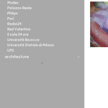
Mudec
Palazzo Reale
Philips
PwC
Radio24
Red Valentino
Il sole 24 ore
Università Bicocca
Università Statale di Milano
UPS
architecture
portraits
Argom
fine art
Donini
Charlotte
stories
Segrate Village
Badou
landscape
Contatto
Via Sile 8
Diletta
streetphotography
Cuba
bio
M338
Simona
Esfahan
Montanelli 20
Livia
Haiti la frontiera
Pall Corporation
Viola
Lampedusa
Viale Sarca
Sofia
Ex Fabrica
Piazza Affari 2
Costanza
Scegli Gesu