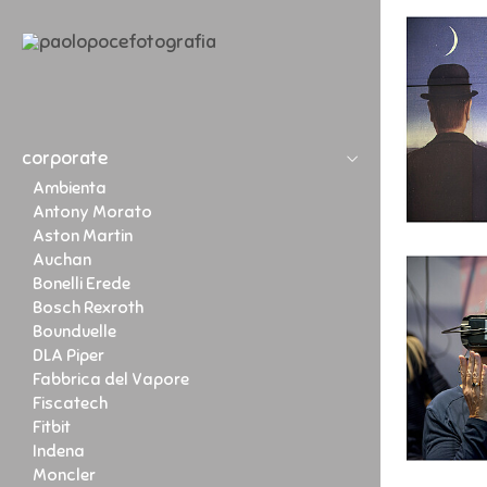
corporate
Ambienta
Antony Morato
Aston Martin
Auchan
Bonelli Erede
Bosch Rexroth
Bounduelle
DLA Piper
Fabbrica del Vapore
Fiscatech
Fitbit
Indena
Moncler