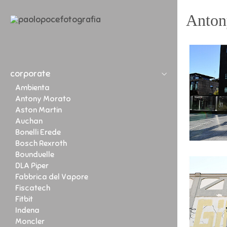
Anton
corporate
Ambienta
Antony Morato
Aston Martin
Auchan
Bonelli Erede
Bosch Rexroth
Bounduelle
DLA Piper
Fabbrica del Vapore
Fiscatech
Fitbit
Indena
Moncler