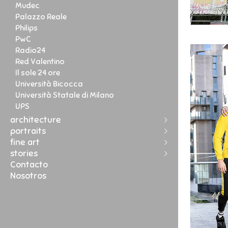
Mudec
Palazzo Reale
Philips
PwC
Radio24
Red Valentino
Il sole 24 ore
Università Bicocca
Università Statale di Milano
UPS
architecture
portraits
Argom
fine art
Donini
Charlotte
stories
Segrate Village
Badou
landscape
Contacto
Via Sile 8
Diletta
streetphotography
Cuba
Nosotros
M338
Simona
Esfahan
Montanelli 20
Livia
Haiti la frontiera
Pall Corporation
Viola
Lampedusa
Viale Sarca
Sofia
Ex Fabrica
Piazza Affari 2
Costanza
Scegli Gesu