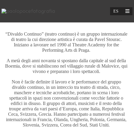
“Divaldo Continuo” (teatro continuo) è un gruppo internazionale
di teatro la cui direzione artistica è curata da Pavel Stourac.
Iniziano a lavorare nel 1990 al Theatre Academy for the
Performing Arts di Praga.
A metà degli anni novanta si spostano dalla capitale al sud della
Boemia, dove si stabiliscono nel villaggio rurale di Malovice, qui
vivono e preparano i loro spettacoli.
Non è facile definire il lavoro e le performance del gruppo
divaldo continuo, in un intreccio tra teatro di strada, circo,
maschere e tecniche acrobatiche, portano in scena i loro
spettacoli in spazi non convenzionali come vecchie fattorie o
edifici in disuso. Il gruppo di attori, musicisti e il resto della
troupe arriva da vari paesi d’Europa, come Italia, Repubblica
Ceca, Svizzera, Grecia. Hanno partecipato a numerosi festival
internazionali in Francia, Olanda, Ungheria, Polonia, Germania,
Slovenia, Svizzera, Corea del Sud, Stati Uniti.